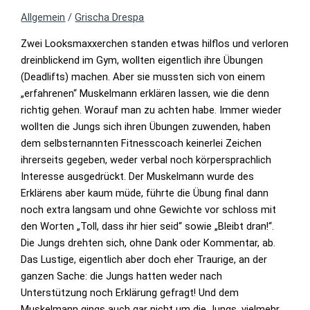
Allgemein
/
Grischa Drespa
Zwei Looksmaxxerchen standen etwas hilflos und verloren
dreinblickend im Gym, wollten eigentlich ihre Übungen
(Deadlifts) machen. Aber sie mussten sich von einem
„erfahrenen“ Muskelmann erklären lassen, wie die denn
richtig gehen. Worauf man zu achten habe. Immer wieder
wollten die Jungs sich ihren Übungen zuwenden, haben
dem selbsternannten Fitnesscoach keinerlei Zeichen
ihrerseits gegeben, weder verbal noch körpersprachlich
Interesse ausgedrückt. Der Muskelmann wurde des
Erklärens aber kaum müde, führte die Übung final dann
noch extra langsam und ohne Gewichte vor schloss mit
den Worten „Toll, dass ihr hier seid“ sowie „Bleibt dran!“.
Die Jungs drehten sich, ohne Dank oder Kommentar, ab.
Das Lustige, eigentlich aber doch eher Traurige, an der
ganzen Sache: die Jungs hatten weder nach
Unterstützung noch Erklärung gefragt! Und dem
Muskelmann gings auch gar nicht um die Jungs, vielmehr