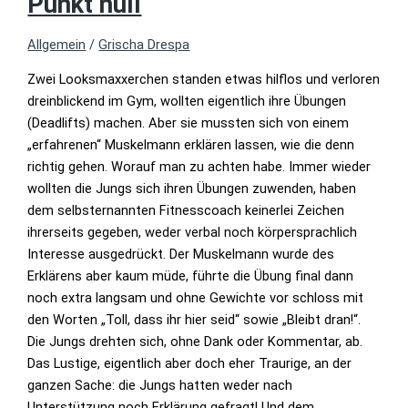
Punkt null
Allgemein
/
Grischa Drespa
Zwei Looksmaxxerchen standen etwas hilflos und verloren
dreinblickend im Gym, wollten eigentlich ihre Übungen
(Deadlifts) machen. Aber sie mussten sich von einem
„erfahrenen“ Muskelmann erklären lassen, wie die denn
richtig gehen. Worauf man zu achten habe. Immer wieder
wollten die Jungs sich ihren Übungen zuwenden, haben
dem selbsternannten Fitnesscoach keinerlei Zeichen
ihrerseits gegeben, weder verbal noch körpersprachlich
Interesse ausgedrückt. Der Muskelmann wurde des
Erklärens aber kaum müde, führte die Übung final dann
noch extra langsam und ohne Gewichte vor schloss mit
den Worten „Toll, dass ihr hier seid“ sowie „Bleibt dran!“.
Die Jungs drehten sich, ohne Dank oder Kommentar, ab.
Das Lustige, eigentlich aber doch eher Traurige, an der
ganzen Sache: die Jungs hatten weder nach
Unterstützung noch Erklärung gefragt! Und dem